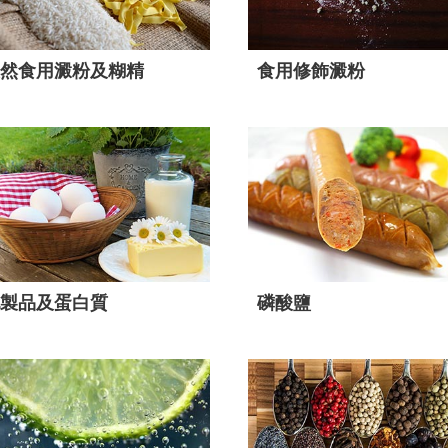
然食用澱粉及糊精
食用修飾澱粉
製品及蛋白質
磷酸鹽