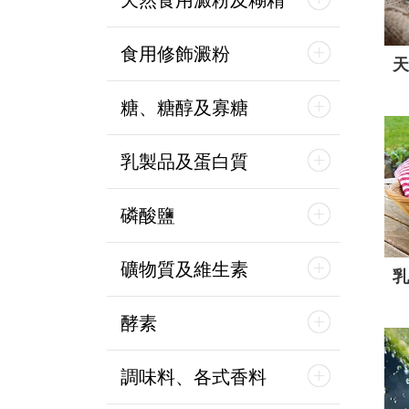
天然食用澱粉及糊精
食用修飾澱粉
天
糖、糖醇及寡糖
乳製品及蛋白質
磷酸鹽
礦物質及維生素
乳
酵素
調味料、各式香料