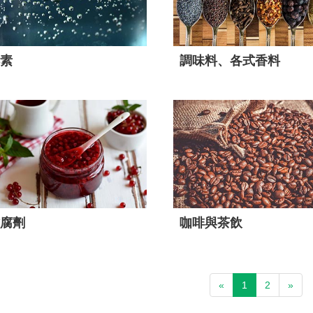
素
調味料、各式香料
腐劑
咖啡與茶飲
«
1
2
»