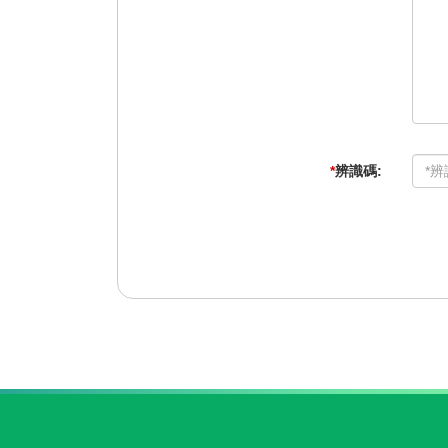
*
辨識碼: