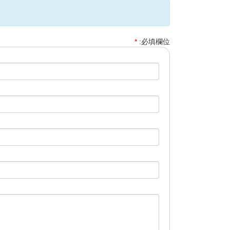
*
:必填欄位