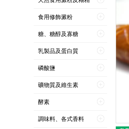
天然食用澱粉及糊精
食用修飾澱粉
糖、糖醇及寡糖
乳製品及蛋白質
磷酸鹽
礦物質及維生素
酵素
調味料、各式香料