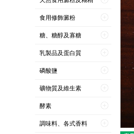
天然食用澱粉及糊精
食用修飾澱粉
糖、糖醇及寡糖
乳製品及蛋白質
磷酸鹽
礦物質及維生素
酵素
調味料、各式香料