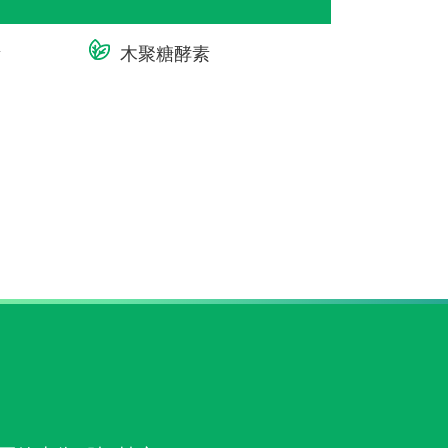
素
木聚糖酵素