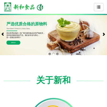
五星大厨的味蕾
Feeling by Tasting.
享受五星大厨巧艺，透过食材料理艺术，激发创意灵感。
色、香、味俱佳，满足饕客味蕾。
关于新和